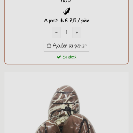
noir
A partir de
€ 7,13 / pièce
remove
add
Ajouter au panier
En stock