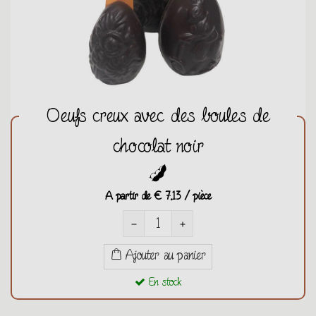
Oeufs creux avec des boules de
chocolat noir
A partir de
€ 7,13 / pièce
remove
add
Ajouter au panier
En stock