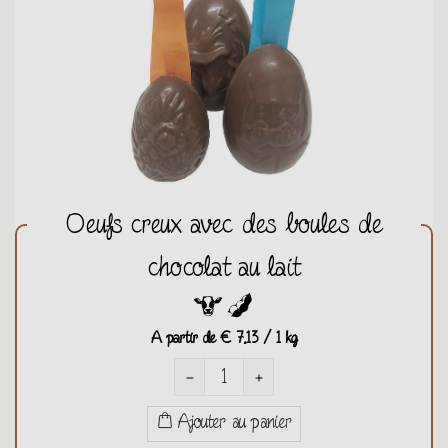
Oeufs creux avec des boules de
chocolat au lait
A partir de
€ 7,13 / 1 kg
remove
add
Ajouter au panier