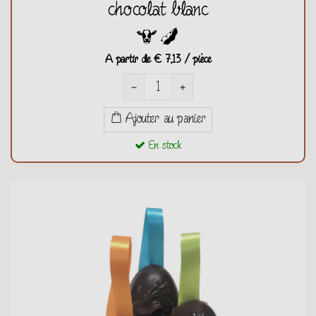
chocolat blanc
A partir de
€ 7,13 / pièce
remove
add
Ajouter au panier
En stock