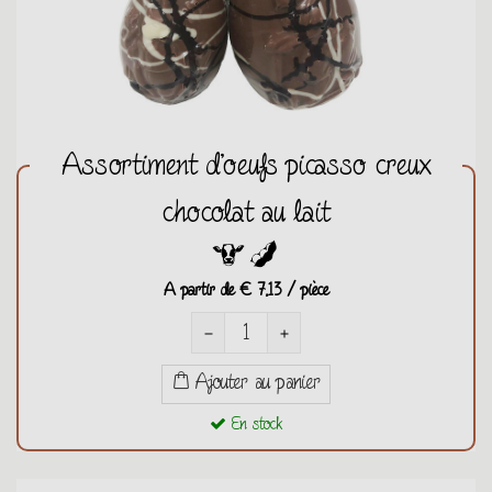
Assortiment d'oeufs picasso creux
chocolat au lait
A partir de
€ 7,13 / pièce
remove
add
Ajouter au panier
En stock