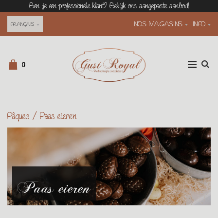
Ben je een professionele klant? Bekijk
ons aangepaste aanbod
NOS MAGASINS
INFO
FRANÇAIS
0
Pâques
/
Paas eieren
Paas eieren