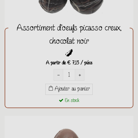
Assortiment d'oeufs picasso creux,
chocolat noir
A partir de
€ 7,13 / pièce
remove
add
Ajouter au panier
En stock