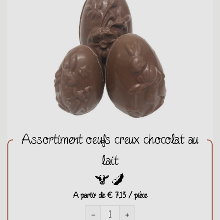
Assortiment oeufs creux chocolat au
lait
A partir de
€ 7,13 / pièce
remove
add