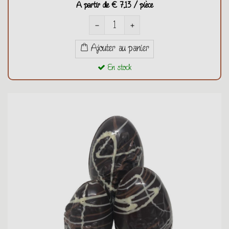
A partir de
€ 7,13 / pièce
remove
add
Ajouter au panier
En stock