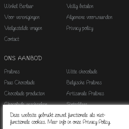
Winkel Berlaar
Veilig betalen
Voor verenigingen
Algemene voorwaarden
Veelgestelde vragen
Privacy policy
Contact
ONS AANBOD
Pralines
Witte chocolade
Paas Chocolade
Belgische Pralines
Chocolade producten
Artisanale Pralines
Chocolade geschenken
Sinterklaas
Deze website gebruikt zowel functionele als niet-
Kerstmis & nieuwjaar
Halloween chocolade
functionele cookies. Meer info in onze Privacy Policy.