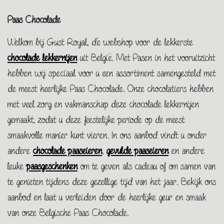
Paas Chocolade
Welkom bij Gust Royal, dé webshop voor de lekkerste
chocolade lekkernijen
uit België. Met Pasen in het vooruitzicht
hebben wij speciaal voor u een assortiment samengesteld met
de meest heerlijke Paas Chocolade. Onze chocolatiers hebben
met veel zorg en vakmanschap deze chocolade lekkernijen
gemaakt, zodat u deze feestelijke periode op de meest
smaakvolle manier kunt vieren. In ons aanbod vindt u onder
andere
chocolade paaseieren
,
gevulde paaseieren
en andere
leuke
paasgeschenken
om te geven als cadeau of om samen van
te genieten tijdens deze gezellige tijd van het jaar. Bekijk ons
aanbod en laat u verleiden door de heerlijke geur en smaak
van onze Belgische Paas Chocolade.