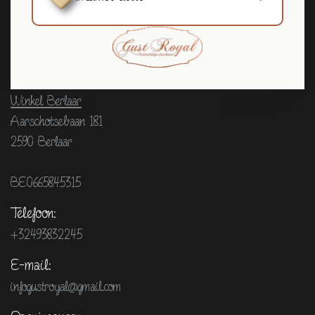
CONTACTEER ONS
Adres:
Winkel Berlaar
Aarschotsebaan 181
2590 Berlaar
BE0665845315
Telefoon:
+32493832245
E-mail:
infogustroyal@gmail.com