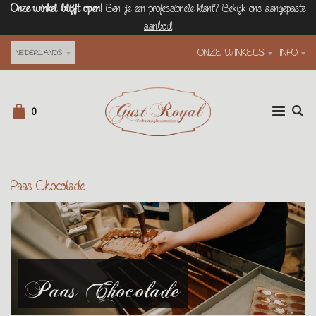
Onze winkel blijft open!
Ben je een professionele klant? Bekijk
ons aangepaste
aanbod
ONZE WINKELS
INFO
NEDERLANDS
0
Paas Chocolade
Paas Chocolade