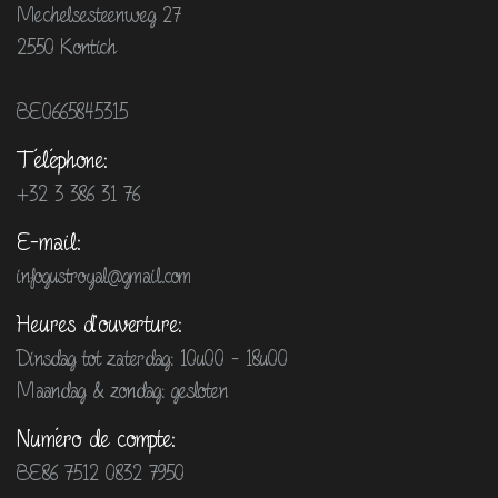
Mechelsesteenweg 27
2550 Kontich
BE0665845315
Téléphone:
+32 3 386 31 76
E-mail:
infogustroyal@gmail.com
Heures d'ouverture:
Dinsdag tot zaterdag: 10u00 - 18u00
Maandag & zondag: gesloten
Numéro de compte:
BE86 7512 0832 7950