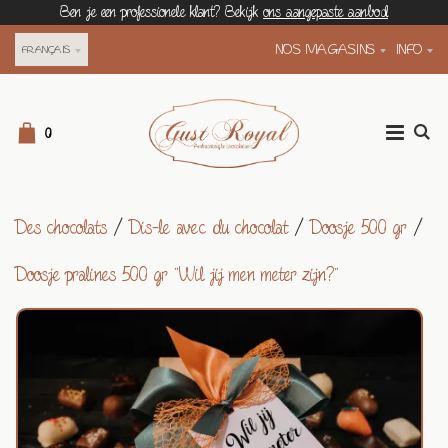
Ben je een professionele klant? Bekijk
ons aangepaste aanbod
NOS MAGASINS
INFO
FRANÇAIS
0
Des chocolats
/
Dis-le avec du chocolat
/
Doosje 500 gr
/
Doosje pralines 500 gr "Wil jij men meter zijn?"