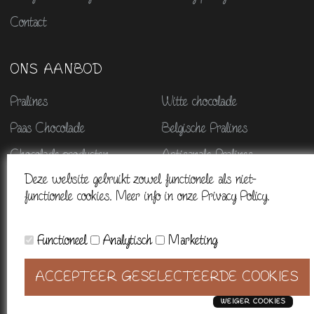
Contact
ONS AANBOD
Pralines
Witte chocolade
Paas Chocolade
Belgische Pralines
Chocolade producten
Artisanale Pralines
Deze website gebruikt zowel functionele als niet-
Chocolade geschenken
Sinterklaas
functionele cookies. Meer info in onze Privacy Policy.
Kerstmis & nieuwjaar
Halloween chocolade
Functioneel
Analytisch
Marketing
© 2026. Alle rechten voorbehouden - BE0665845315 - Powered by
ACCEPTEER GESELECTEERDE COOKIES
CCV Shop
WEIGER COOKIES