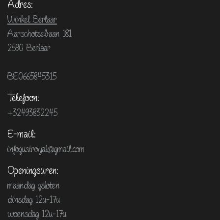
Adres:
Winkel Berlaar
Aarschotsebaan 181
2590 Berlaar
BE0665845315
Telefoon:
+32493832245
E-mail:
infogustroyal@gmail.com
Openingsuren:
maandag gsloten
dinsdag 12u-17u
woensdag 12u-17u