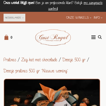
Onze winkel blijft open!
Ben je een professionele klant? Bekijk
ons aangepaste
aanbod
ONZE WINKELS
INFO
NEDERLANDS
0
Pralines
/
Zeg het met chocolade
/
Doosje 500 gr
/
Doosje pralines 500 gr "Nieuwe woning"