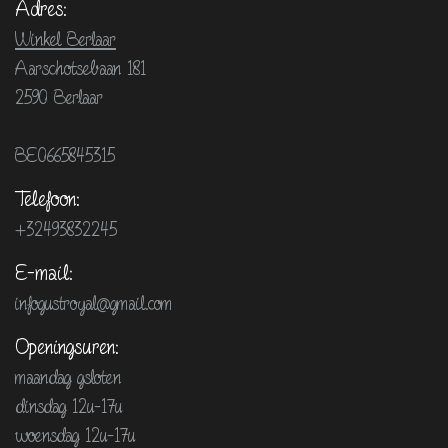
Adres:
Winkel Berlaar
Aarschotsebaan 181
2590 Berlaar
BE0665845315
Telefoon:
+32493832245
E-mail:
infogustroyal@gmail.com
Openingsuren:
maandag gsloten
dinsdag 12u-17u
woensdag 12u-17u