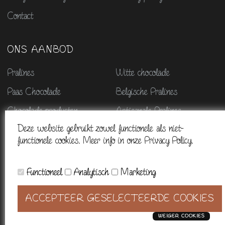
Contact
ONS AANBOD
Pralines
Witte chocolade
Paas Chocolade
Belgische Pralines
Chocolade producten
Artisanale Pralines
Deze website gebruikt zowel functionele als niet-
Chocolade geschenken
Sinterklaas
functionele cookies. Meer info in onze Privacy Policy.
Kerstmis & nieuwjaar
Halloween chocolade
Functioneel
Analytisch
Marketing
© 2026. Alle rechten voorbehouden - BE0665845315 - Powered by
ACCEPTEER GESELECTEERDE COOKIES
CCV Shop
WEIGER COOKIES