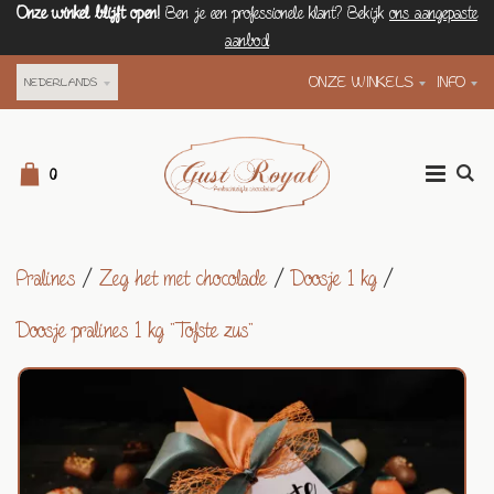
Onze winkel blijft open!
Ben je een professionele klant? Bekijk
ons aangepaste
aanbod
ONZE WINKELS
INFO
NEDERLANDS
0
Pralines
/
Zeg het met chocolade
/
Doosje 1 kg
/
Doosje pralines 1 kg "Tofste zus"