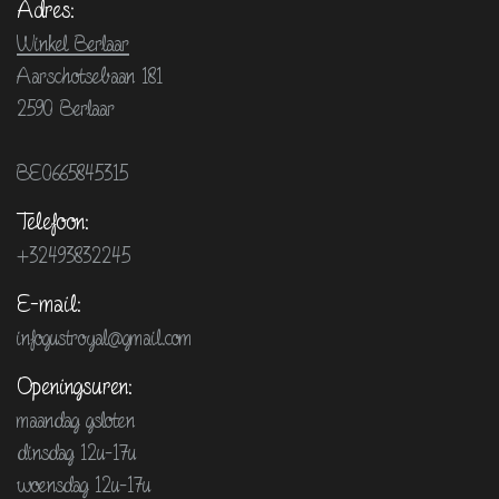
Adres:
Winkel Berlaar
Aarschotsebaan 181
2590 Berlaar
BE0665845315
Telefoon:
+32493832245
E-mail:
infogustroyal@gmail.com
Openingsuren:
maandag gsloten
dinsdag 12u-17u
woensdag 12u-17u