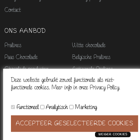
Contact
ONS AANBOD
Pralines
Witte chocolade
Paas Chocolade
Belgische Pralines
Chocolade producten
Artisanale Pralines
Deze website gebruikt zowel functionele als niet-
Chocolade geschenken
Sinterklaas
functionele cookies. Meer info in onze Privacy Policy.
Kerstmis & nieuwjaar
Halloween chocolade
Functioneel
Analytisch
Marketing
© 2026. Alle rechten voorbehouden - BE0665845315 - Powered by
ACCEPTEER GESELECTEERDE COOKIES
CCV Shop
WEIGER COOKIES